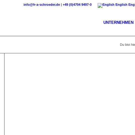
info@h-a-schroeder.de
|
+49 (0)4704 9497-0
English
Eng
UNTERNEHMEN
Du bist hie