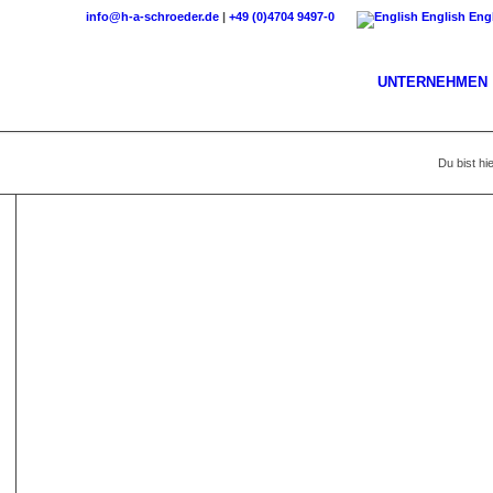
info@h-a-schroeder.de
|
+49 (0)4704 9497-0
English
Eng
UNTERNEHMEN
Du bist hie