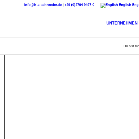
info@h-a-schroeder.de
|
+49 (0)4704 9497-0
English
Eng
UNTERNEHMEN
Du bist hie